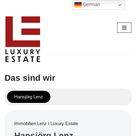
German
Zum
Inhalt
Das sind wir
Hansjörg Lenz
Immobilien Lenz I Luxury Estate
Hansjörg Lenz