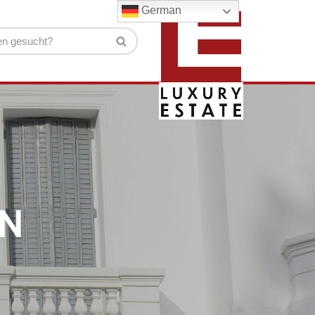
German
EN