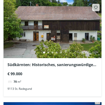
Südkärnten: Historisches, sanierungswürdiges
Bauernhaus mit Stall/Tenne + Garten
€ 99.000
70
m²
9113 St. Radegund