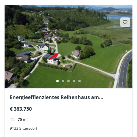
Energieeffienzientes Reihenhaus am
Naturbadesee
€ 363.750
75
m²
9133 Sittersdorf