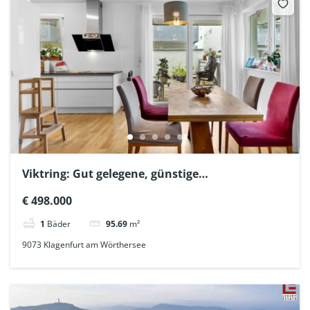
Viktring: Gut gelegene, günstige
Eigentumswohnung mit weitläufiger 100m2
€ 498.000
Terrasse
1
Bäder
95.69
m²
9073 Klagenfurt am Wörthersee