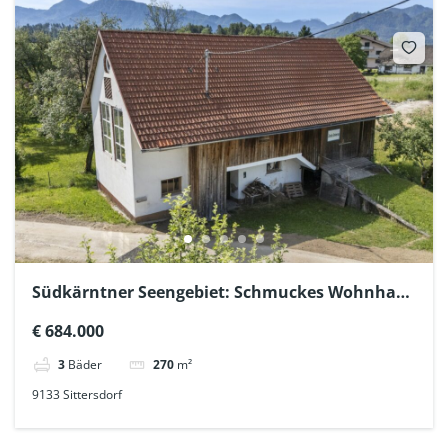
Südkärntner Seengebiet: Schmuckes Wohnhaus
& Multifunktions-Stadel
€ 684.000
3
Bäder
270
m²
9133 Sittersdorf