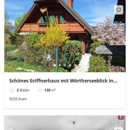
Schönes Griffnerhaus mit Wörtherseeblick in
Ruhelage
2
Bäder
130
m²
9220 Auen