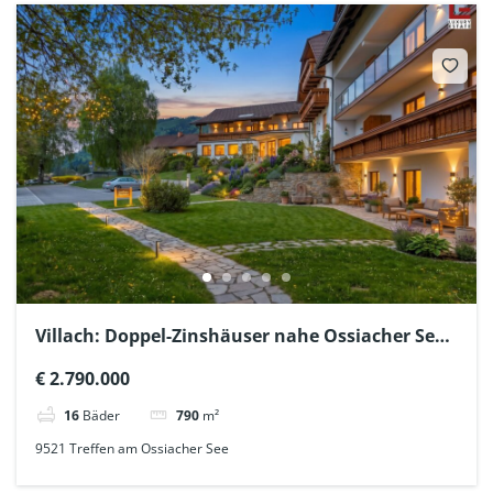
Villach: Doppel-Zinshäuser nahe Ossiacher See
+ Baulandreserve
€ 2.790.000
16
Bäder
790
m²
9521 Treffen am Ossiacher See