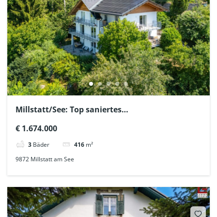
Millstatt/See: Top saniertes
Mehrgenerationenhaus in bester Panorama-
€ 1.674.000
Ruhelage
3
Bäder
416
m²
9872 Millstatt am See