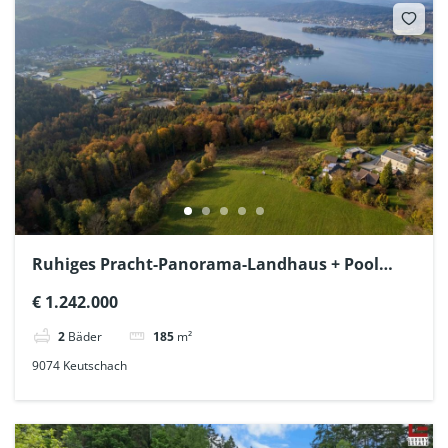
Ruhiges Pracht-Panorama-Landhaus + Pool
über dem Wörthersee-Südufer
€ 1.242.000
2
Bäder
185
m²
9074 Keutschach