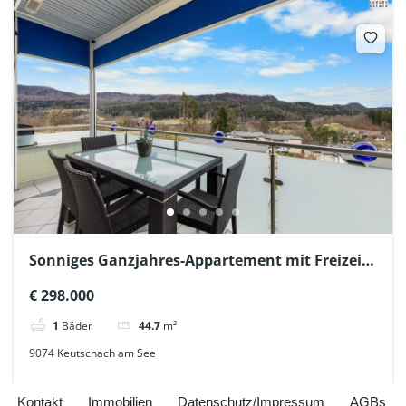
Sonniges Ganzjahres-Appartement mit Freizeit-
Wohnsitz im 4-Seen-Tal
€ 298.000
1
Bäder
44.7
m²
9074 Keutschach am See
Kontakt
Immobilien
Datenschutz/Impressum
AGBs