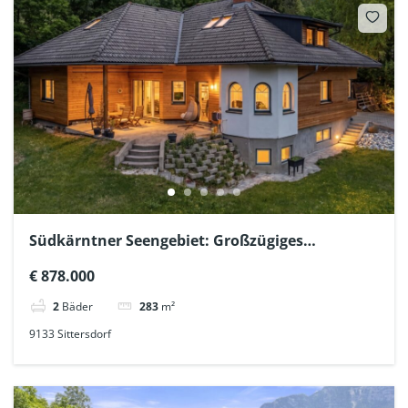
Südkärntner Seengebiet: Großzügiges
Panorama-Landhaus in absoluter Ruhelage
€ 878.000
2
Bäder
283
m²
9133 Sittersdorf