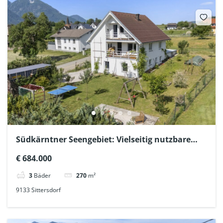
Südkärntner Seengebiet: Vielseitig nutzbare
Gewerbe-Wohn-Liegenschaft mit 2 Gebäuden
€ 684.000
3
Bäder
270
m²
9133 Sittersdorf