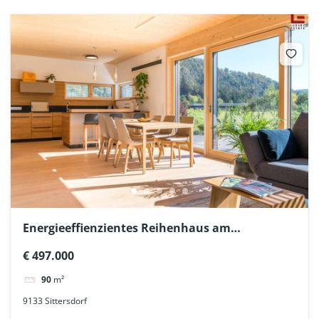
Energieeffienzientes Reihenhaus am
Naturbadesee
€ 497.000
90
m²
9133 Sittersdorf