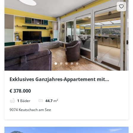
Exklusives Ganzjahres-Appartement mit
Steingarten im 4-Seen-Tal
€ 378.000
1
Bäder
44.7
m²
9074 Keutschach am See