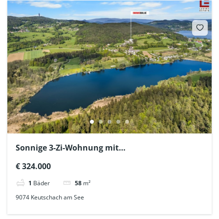
Sonnige 3-Zi-Wohnung mit
2.Wohnsitzgenehmigung im 4-Seen-Tal
€ 324.000
1
Bäder
58
m²
9074 Keutschach am See