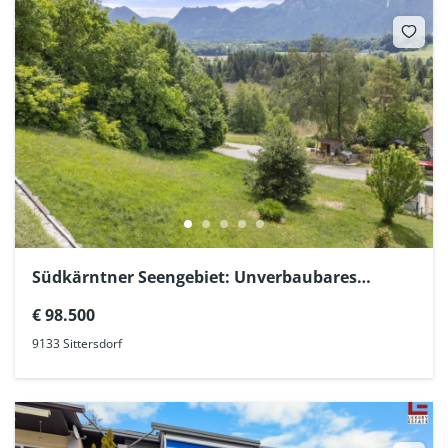
Südkärntner Seengebiet: Unverbaubares
Panorama-Baugrundstück +
€ 98.500
Zweitwohnsitzwidmung am Sonnenhang
9133 Sittersdorf