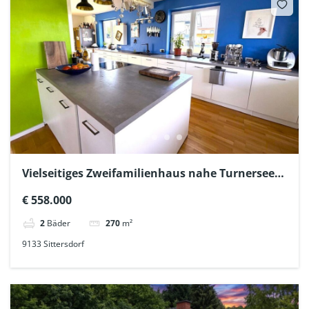
Vielseitiges Zweifamilienhaus nahe Turnersee
im Südkärntner Seengebiet
€ 558.000
2
Bäder
270
m²
9133 Sittersdorf