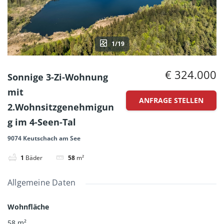
1/19
€ 324.000
Sonnige 3-Zi-Wohnung
mit
ANFRAGE STELLEN
2.Wohnsitzgenehmigun
g im 4-Seen-Tal
9074 Keutschach am See
1
Bäder
58
m²
Allgemeine Daten
Wohnfläche
58
m²