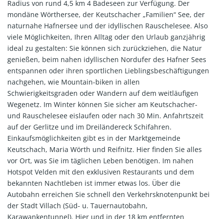
Radius von rund 4,5 km 4 Badeseen zur Verfügung. Der
mondäne Wörthersee, der Keutschacher „Familien“ See, der
naturnahe Hafnersee und der idyllischen Rauschelesee. Also
viele Möglichkeiten, Ihren Alltag oder den Urlaub ganzjährig
ideal zu gestalten: Sie können sich zurückziehen, die Natur
genießen, beim nahen idyllischen Nordufer des Hafner Sees
entspannen oder ihren sportlichen Lieblingsbeschäftigungen
nachgehen, wie Mountain-biken in allen
Schwierigkeitsgraden oder Wandern auf dem weitläufigen
Wegenetz. Im Winter können Sie sicher am Keutschacher-
und Rauschelesee eislaufen oder nach 30 Min. Anfahrtszeit
auf der Gerlitze und im Dreiländereck Schifahren.
Einkaufsmöglichkeiten gibt es in der Marktgemeinde
Keutschach, Maria Wörth und Reifnitz. Hier finden Sie alles
vor Ort, was Sie im täglichen Leben benötigen. Im nahen
Hotspot Velden mit den exklusiven Restaurants und dem
bekannten Nachtleben ist immer etwas los. Über die
Autobahn erreichen Sie schnell den Verkehrsknotenpunkt bei
der Stadt Villach (Süd- u. Tauernautobahn,
Karawankentunnel). Hier und in der 18 km entfernten