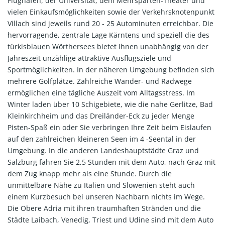
Flughafen, der Universität, dem Mehrsparten-Theater und
vielen Einkaufsmöglichkeiten sowie der Verkehrsknotenpunkt
Villach sind jeweils rund 20 - 25 Autominuten erreichbar. Die
hervorragende, zentrale Lage Kärntens und speziell die des
türkisblauen Wörthersees bietet Ihnen unabhängig von der
Jahreszeit unzählige attraktive Ausflugsziele und
Sportmöglichkeiten. In der näheren Umgebung befinden sich
mehrere Golfplätze. Zahlreiche Wander- und Radwege
ermöglichen eine tägliche Auszeit vom Alltagsstress. Im
Winter laden über 10 Schigebiete, wie die nahe Gerlitze, Bad
Kleinkirchheim und das Dreiländer-Eck zu jeder Menge
Pisten-Spaß ein oder Sie verbringen Ihre Zeit beim Eislaufen
auf den zahlreichen kleineren Seen im 4 -Seental in der
Umgebung. In die anderen Landeshauptstädte Graz und
Salzburg fahren Sie 2,5 Stunden mit dem Auto, nach Graz mit
dem Zug knapp mehr als eine Stunde. Durch die
unmittelbare Nähe zu Italien und Slowenien steht auch
einem Kurzbesuch bei unseren Nachbarn nichts im Wege.
Die Obere Adria mit ihren traumhaften Stränden und die
Städte Laibach, Venedig, Triest und Udine sind mit dem Auto