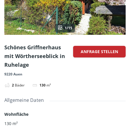
1/15
Schönes Griffnerhaus
ANFRAGE STELLEN
mit Wörtherseeblick in
Ruhelage
9220 Auen
2
Bäder
130
m²
Allgemeine Daten
Wohnfläche
130
m²